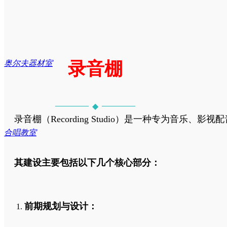
电钢琴实训室
美术教室器材
招贤纳士
奥尔夫器材室
录音棚
体育器材
心理教室设备
企业文化
———
———
◆
录音棚（Recording Studio）是一种专为音乐
合唱教室
智慧创客互动教室
体育器材设备
企业资质
其建设主要包括以下几个核心部分：
前期规划与设计：
琴房
舞蹈教室器材
联系我们