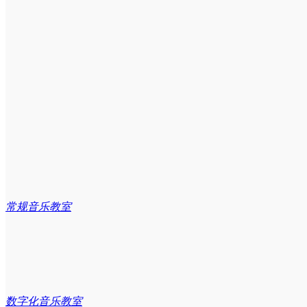
产品中心
行业资讯
合唱室
案例展示
建设方案
舞蹈教室
系统/软件产品
常规音乐教室
关于我们
政策导读
民乐教室
民乐/西洋/打击乐器
管弦乐排练室
数码/智慧钢琴
公司简介
数字化音乐教室