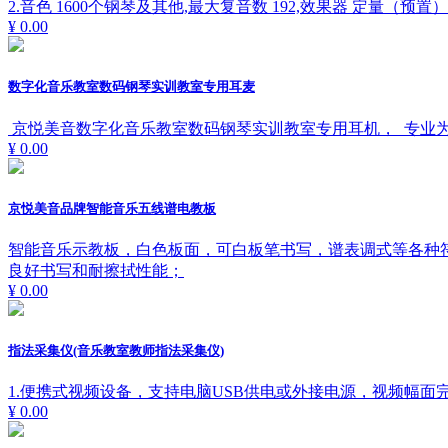
2.音色 1600个钢琴及其他,最大复音数 192,效果器 定量（
¥ 0.00
数字化音乐教室数码钢琴实训教室专用耳麦
京悦美音数字化音乐教室数码钢琴实训教室专用耳机， 专业
¥ 0.00
京悦美音品牌智能音乐五线谱电教板
智能音乐示教板，白色板面，可白板笔书写，谱表调式等各种
良好书写和耐擦拭性能；
¥ 0.00
指法采集仪(音乐教室教师指法采集仪)
1.便携式视频设备，支持电脑USB供电或外接电源，视频幅
¥ 0.00