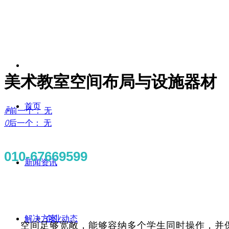
美术教室空间布局与设施器材
首页
ꄴ
前一个：
无
ꄲ
后一个：
无
010-67669599
新闻资讯
解决方案
企业动态
空间足够宽敞，能够容纳多个学生同时操作，并