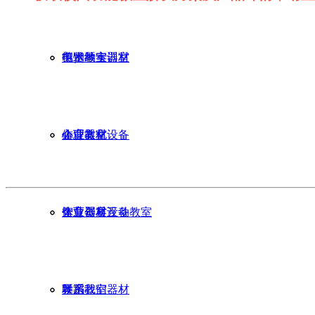
电钢琴实训室
美术教室器材
招贤纳士
体育器材
心理教室设备
企业文化
智慧创客互动教室
体育器材设备
企业资质
琴房
舞蹈教室器材
联系我们