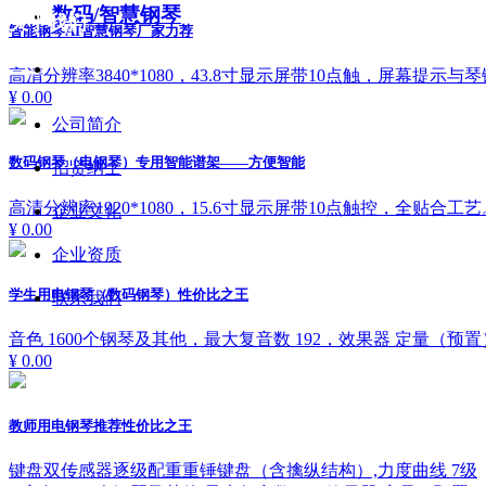
数码/智慧钢琴
关于我们
智能钢琴AI智慧钢琴厂家力荐
▁▁
高清分辨率3840*1080，43.8寸显示屏带10点触，屏幕
¥ 0.00
公司简介
数码钢琴（电钢琴）专用智能谱架——方便智能
招贤纳士
高清分辨率1920*1080，15.6寸显示屏带10点触控，全
企业文化
¥ 0.00
企业资质
学生用电钢琴（数码钢琴）性价比之王
联系我们
音色 1600个钢琴及其他，最大复音数 192，效果器 定量（预
¥ 0.00
教师用电钢琴推荐性价比之王
键盘双传感器逐级配重重锤键盘（含擒纵结构）,力度曲线 7级