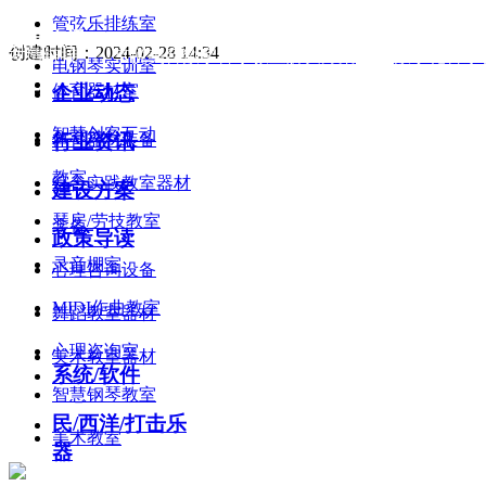
管弦乐排练室
新闻资讯
创建时间：
2024-02-28
14:34
友情链接：
京悦美音数字音乐教室解决方案
|
数字化音乐
电钢琴实训室
▁▁
企业动态
体育器材室
智慧创客互动
行业资讯
体育器材装备
教室
综合实践教室器材
建设方案
琴房/劳技教室
装备
政策导读
录音棚室
心理咨询设备
MIDI作曲教室
舞蹈教室器材
产品中心
心理咨询室
美术教室器材
▁▁
系统/软件
智慧钢琴教室
民/西洋/打击乐
美术教室
器