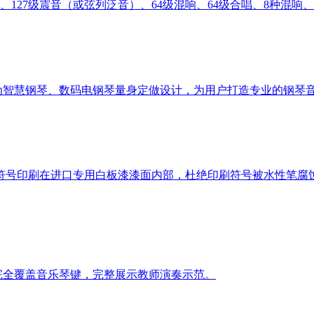
预置）、127级震音（或弦列泛音）、64级混响、64级合唱、8种混响、
为智慧钢琴、数码电钢琴量身定做设计，为用户打造专业的钢琴
符号印刷在进口专用白板漆漆面内部，杜绝印刷符号被水性笔腐
面完全覆盖音乐琴键，完整展示教师演奏示范。