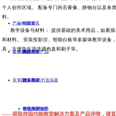
个人创作区域。 配备专门的石膏像、静物台以及各
料。
产品中心
行业资讯
合唱室
教学设备与材料： 提供基础的美术用品，如素
和材料。 安装投影仪、智能白板等多媒体教学设备
具，方便学生清洗调色盘和刷子等。
案例展示
建设方案
舞蹈教室
系统/软件产品
关于我们
政策导读
民乐教室
民乐/西洋/打击乐器
管弦乐排练室
数码/智慧钢琴
公司简介
——获取校园功能教室解决方案及产品详情，请直接联系