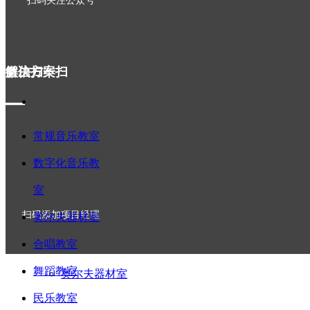
扫码关注公众号
智慧钢琴教室
微信扫一扫
解决方案
▁▁
▁▁
常规音乐教室
常规音乐教室
数字化音乐教
室
数字化音乐教室
扫码添加项目经理
奥尔夫器材室
合唱教室
舞蹈教室
奥尔夫器材室
民乐教室