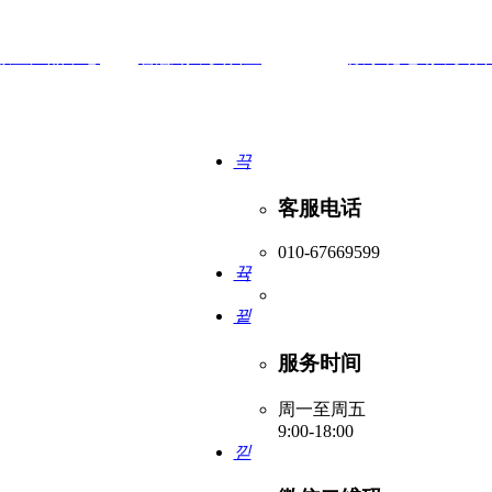
教室产品中心
|
智慧钢琴实训室
建设 |
数字化电钢琴实训
끅
客服电话
010-67669599
뀩
뀥
服务时间
周一至周五
9:00-18:00
낃