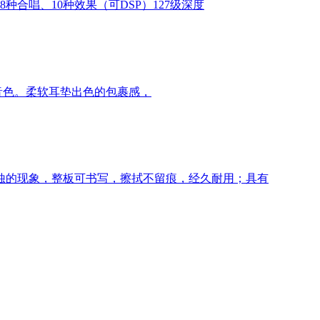
8种合唱、10种效果（可DSP）127级深度
音色。柔软耳垫出色的包裹感，
蚀的现象，整板可书写，擦拭不留痕，经久耐用；具有