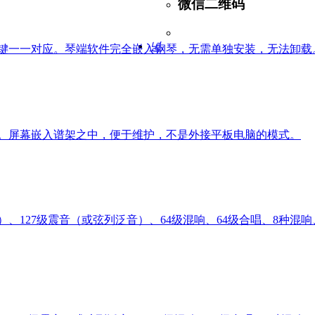
微信二维码
녕
提示与琴键一一对应。琴端软件完全嵌入钢琴，无需单独安装，无法卸载
贴合工艺。屏幕嵌入谱架之中，便于维护，不是外接平板电脑的模式。
置）、127级震音（或弦列泛音）、64级混响、64级合唱、8种混响