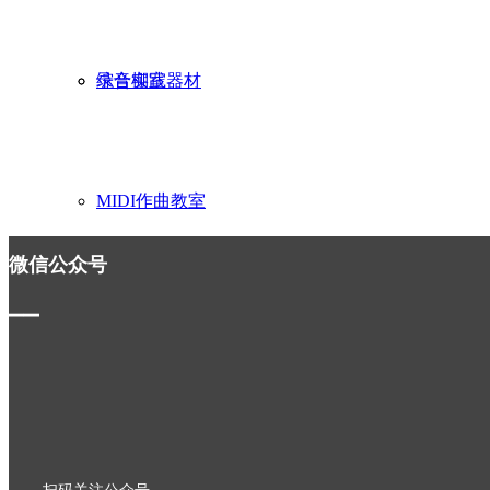
录音棚室
综合实践器材
MIDI作曲教室
微信公众号
▁▁
美术教室
넳
넲
心理咨询室