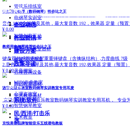
管弦乐排练室
新闻资讯
学生用电钢琴（数码钢琴）性价比之王
友情链接：
京悦美音数字音乐教室解决方案
|
数字化音乐
电钢琴实训室
▁▁
音色 1600个钢琴及其他，最大复音数 192，效果器 定量（预
企业动态
体育器材室
¥ 0.00
智慧创客互动
行业资讯
体育器材装备
教师用电钢琴推荐性价比之王
教室
综合实践教室器材
建设方案
键盘双传感器逐级配重重锤键盘（含擒纵结构）,力度曲线 7级
琴房/劳技教室
装备
政策导读
2.音色 1600个钢琴及其他,最大复音数 192,效果器 定量（
¥ 0.00
录音棚室
心理咨询设备
MIDI作曲教室
舞蹈教室器材
产品中心
数字化音乐教室数码钢琴实训教室专用耳麦
心理咨询室
美术教室器材
▁▁
系统/软件
京悦美音数字化音乐教室数码钢琴实训教室专用耳机， 专业
智慧钢琴教室
¥ 0.00
民/西洋/打击乐
美术教室
器
京悦美音品牌智能音乐五线谱电教板