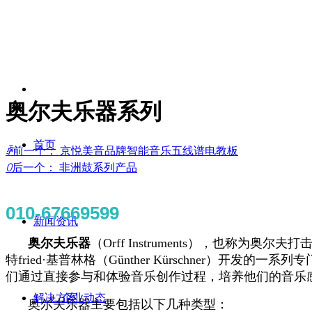
奥尔夫乐器系列
首页
ꄴ
前一个：
京悦美音品牌智能音乐五线谱电教板
ꄲ
后一个：
非洲鼓系列产品
010-67669599
新闻资讯
奥尔夫乐器
（Orff Instruments），也称为
特fried·基普林格（Günther Kürschner
们通过直接参与和体验音乐创作过程，培养他们的音乐
解决方案
企业动态
奥尔夫乐器主要包括以下几种类型：