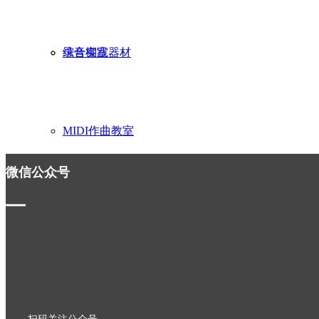
录音棚室
综合实践器材
MIDI作曲教室
微信公众号
创建时间：
2024-03-07
11:19
▁▁
美术教室
心理咨询室