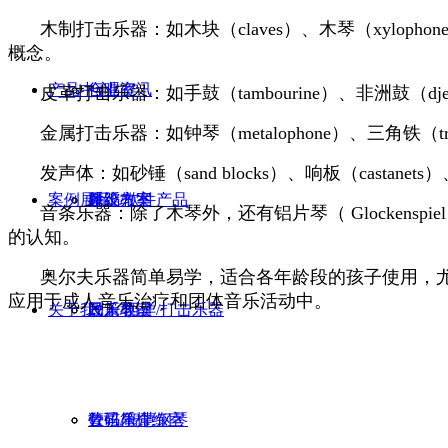
木制打击乐器：如木块（claves）、木琴（xylop
概念。
产品中心
行业资讯
合唱室
皮革打击乐器：如手鼓（tambourine）、非洲鼓
金属打击乐器：如钟琴（metalophone）、三角铁
发声体：如砂锤（sand blocks）、响板（casta
案例展示
建设方案
舞蹈教室
系统/软件产品
音条乐器：除了木琴外，还有铝片琴（ Glockensp
的认知。
奥尔夫乐器简单易学，适合各年龄段的孩子使用，
应用于成人音乐治疗和团体音乐活动中。
关于我们
政策导读
民乐教室
民乐/西洋/打击乐器
管弦乐排练室
数码/智慧钢琴
公司简介