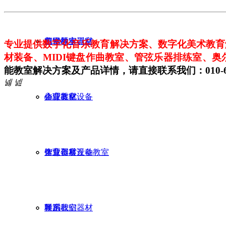
电钢琴实训室
美术教室器材
招贤纳士
专业提供数字化音乐教育解决方案、数字化美术教育
材装备、
MIDI键盘作曲教室、管弦乐器排练室、
能教室解决方案及产品详情，请直接联系我们：010-67
넳
넲
体育器材
心理教室设备
企业文化
智慧创客互动教室
体育器材设备
企业资质
琴房
舞蹈教室器材
联系我们