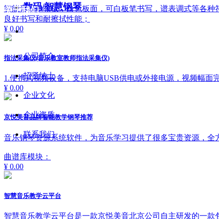
数码/智慧钢琴
智能音乐示教板，白色板面，可白板笔书写，谱表调式等各种
关于我们
良好书写和耐擦拭性能；
▁▁
¥ 0.00
公司简介
指法采集仪(音乐教室教师指法采集仪)
招贤纳士
1.便携式视频设备，支持电脑USB供电或外接电源，视频幅
¥ 0.00
企业文化
企业资质
京悦美音品牌智能教学钢琴推荐
联系我们
音乐钢琴资源系统软件，为音乐学习提供了很多宝贵资源，全
曲谱库模块：
¥ 0.00
智慧音乐教学云平台
智慧音乐教学云平台是一款京悦美音北京公司自主研发的一款