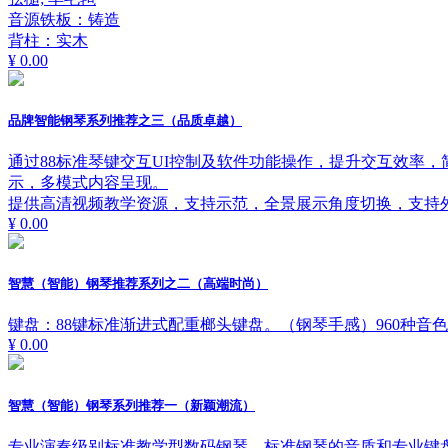
音源铁板：铸造
背柱：实木
¥ 0.00
品牌智能钢琴系列推荐之三（品质卓越）
通过88标准琴键交互UI控制及软件功能操作，提升交互效率
示，多模式内容呈现。
提供高清视频教学资源，支持示范，全景展示角度切换，支持
¥ 0.00
智慧（智能）钢琴推荐系列之二（高端时尚）
键盘：88键标准渐进式配重榔头键盘。（钢琴手感）960种音
¥ 0.00
智慧（智能）钢琴系列推荐一（新颖潮流）
专业演奏级别标准教学型数码钢琴，标准钢琴的音质和专业键盘触