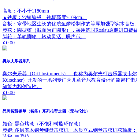
高度：不小于1180mm
▲铁板：沙铸铁板，铁板高度≥109cm。
音板：寒带地区生长的优质鱼鳞松制作的等厚加强型实木音板
琴弦：圆型弦（截面为正圆形），采用德国Roslau原装进口镀
脚轮：单轮脚轮，转动灵活、噪声低。
¥ 0.00
奥尔夫乐器系列
奥尔夫乐器（Orff Instruments），也称为奥尔夫打击乐器或卡
Kürschner）开发的一系列专门为儿童音乐教育设计的简
知能力和创造性。
¥ 0.00
品牌智慧钢琴（智能）系列推荐之四（无与伦比）
颜色: 黑色烤漆（不饱和树脂环保漆）
琴键: 多层实木钢琴键盘击弦机：木质立式钢琴击弦机弦轴板
弦槌; 羊毛毡