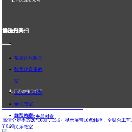
扫码关注公众号
智慧钢琴教室
微信扫一扫
解决方案
▁▁
▁▁
常规音乐教室
常规音乐教室
数字化音乐教
智能钢琴AI智慧钢琴厂家力荐
室
数字化音乐教室
高清分辨率3840*1080，43.8寸显示屏带10点触，屏幕
¥ 0.00
扫码添加项目经理
奥尔夫器材室
合唱教室
数码钢琴（电钢琴）专用智能谱架——方便智能
舞蹈教室
奥尔夫器材室
高清分辨率1920*1080，15.6寸显示屏带10点触控，全
¥ 0.00
民乐教室